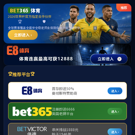
******
伟德国际(源于英国1946)官方网站-Ultra Platform
首页
学院概况
教师队伍
教育教学
导师简介
当前位置：
首页
>>
研究生
>>
导师简